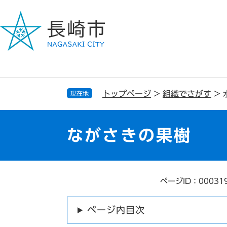
ペ
メ
ー
ニ
ジ
ュ
の
ー
先
を
頭
飛
で
ば
す
し
トップページ
>
組織でさがす
>
現在地
。
て
本
文
ながさきの果樹
へ
ページID：00031
本
文
ページ内目次