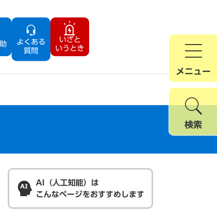
いざと
よくある
助
いうとき
質問
メニュー
検索
AI（人工知能）は
こんなページをおすすめします