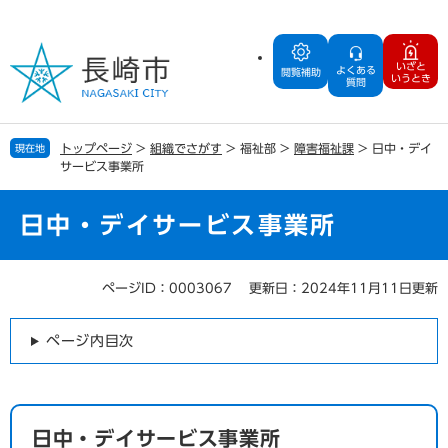
ペ
メ
ー
ニ
ジ
ュ
いざと
よくある
の
ー
閲覧補助
いうとき
質問
先
を
頭
飛
で
ば
トップページ
>
組織でさがす
>
福祉部
>
障害福祉課
>
日中・デイ
現在地
す
し
サービス事業所
。
て
本
文
日中・デイサービス事業所
へ
ページID：0003067
更新日：2024年11月11日更新
本
文
ページ内目次
日中・デイサービス事業所