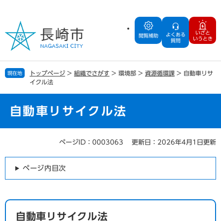
ペ
メ
ー
ニ
ジ
ュ
いざと
よくある
の
ー
閲覧補助
いうとき
質問
先
を
頭
飛
で
ば
トップページ
>
組織でさがす
>
環境部
>
資源循環課
>
自動車リサ
現在地
す
し
イクル法
。
て
本
文
自動車リサイクル法
へ
ページID：0003063
更新日：2026年4月1日更新
本
文
ページ内目次
自動車リサイクル法