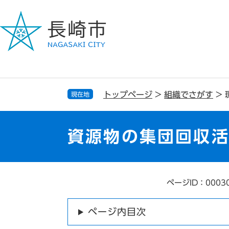
ペ
メ
ー
ニ
ジ
ュ
の
ー
先
を
頭
飛
で
ば
す
し
トップページ
>
組織でさがす
>
現在地
。
て
本
文
資源物の集団回収
へ
ページID：0003
本
文
ページ内目次