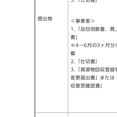
3.「仕切書」
提出物
＜事業者＞
​1.「品目別数量、
書」
​※4～6月の3ヶ月
載
2.「仕切書」
3.「資源物回収登録
変更届出書」または
収意思確認書」