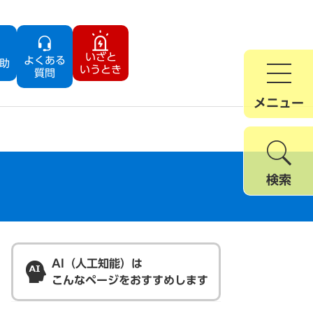
いざと
よくある
助
いうとき
質問
メニュー
検索
AI（人工知能）は
こんなページをおすすめします