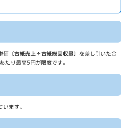
単価
〔古紙売上÷古紙総回収量〕
を差し引いた金
あたり最高5円が限度です。
ています。