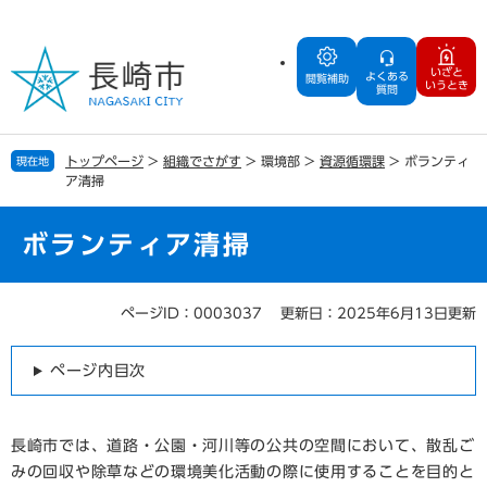
ペ
メ
ー
ニ
ジ
ュ
いざと
よくある
の
ー
閲覧補助
いうとき
質問
先
を
頭
飛
で
ば
トップページ
>
組織でさがす
>
環境部
>
資源循環課
>
ボランティ
現在地
す
し
ア清掃
。
て
本
文
ボランティア清掃
へ
ページID：0003037
更新日：2025年6月13日更新
本
文
ページ内目次
長崎市では、道路・公園・河川等の公共の空間において、散乱ご
みの回収や除草などの環境美化活動の際に使用することを目的と