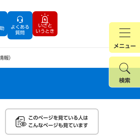
いざと
よくある
助
いうとき
質問
メニュー
情報）
検索
このページを見ている人は
こんなページも見ています