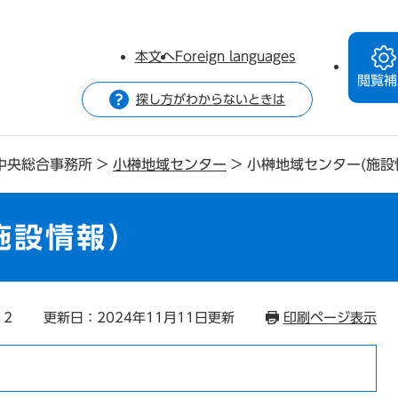
本文へ
Foreign languages
閲覧補
探し方がわからないときは
中央総合事務所
>
小榊地域センター
>
小榊地域センター(施設
施設情報）
12
更新日：2024年11月11日更新
印刷ページ表示