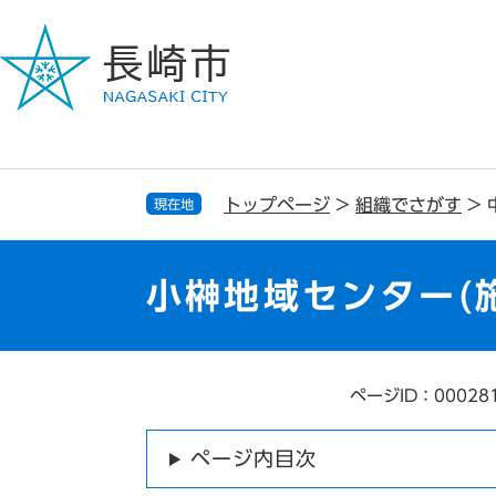
ペ
メ
ー
ニ
ジ
ュ
の
ー
先
を
頭
飛
で
ば
す
し
トップページ
>
組織でさがす
>
現在地
。
て
本
文
小榊地域センター(
へ
ページID：00028
本
文
ページ内目次