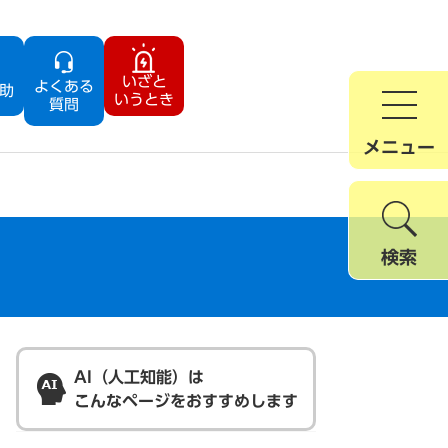
いざと
よくある
助
いうとき
質問
メニュー
検索
AI（人工知能）は
こんなページをおすすめします