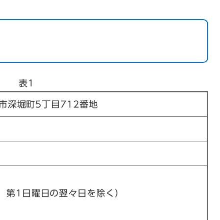
表1
崎市深堀町5丁目712番地
、第1日曜日の翌々日を除く）