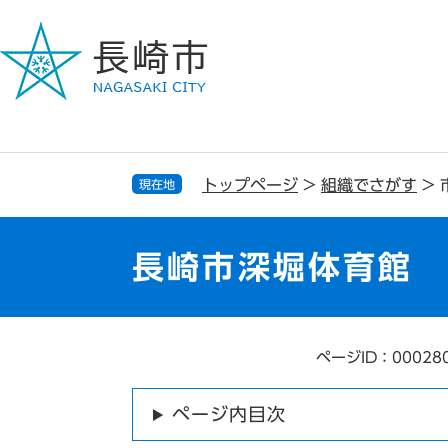
ペ
メ
ー
ニ
ジ
ュ
の
ー
先
を
頭
飛
で
ば
す
し
トップページ
>
組織でさがす
>
現在地
。
て
本
文
長崎市深堀体育館
へ
ページID：00028
本
文
ページ内目次