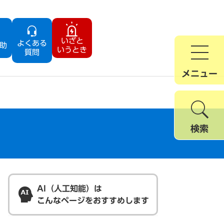
いざと
よくある
助
いうとき
質問
メニュー
検索
AI（人工知能）は
こんなページをおすすめします