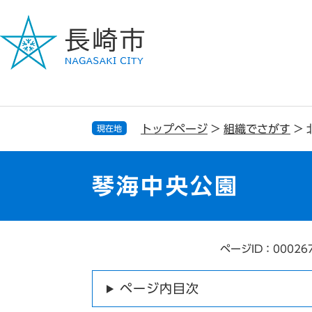
ペ
メ
ー
ニ
ジ
ュ
の
ー
先
を
頭
飛
で
ば
す
し
トップページ
>
組織でさがす
>
現在地
。
て
本
文
琴海中央公園
へ
ページID：00026
本
文
ページ内目次