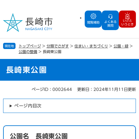
ペ
メ
ー
ニ
ジ
ュ
いざと
よくある
の
ー
閲覧補助
いうとき
質問
先
を
頭
飛
で
ば
トップページ
>
分類でさがす
>
住まい・まちづくり
>
公園・緑
>
現在地
す
し
公園の整備
>
長崎東公園
。
て
本
文
長崎東公園
へ
ページID：0002644
更新日：2024年11月11日更新
本
文
ページ内目次
公園名 長崎東公園