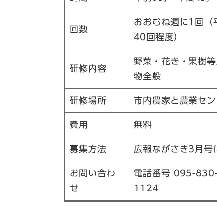
おおむね週に1回（
回数
40回程度）
野菜・花き・果樹等
研修内容
物全般
研修場所
市内農家と農業セン
費用
無料
募集方法
広報ながさき3月号
お問い合わ
電話番号 095-830
せ
1124