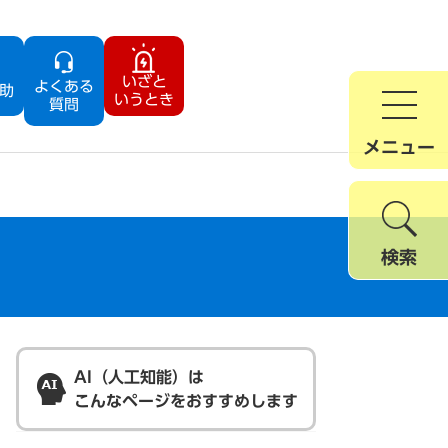
いざと
よくある
助
いうとき
質問
メニュー
検索
AI（人工知能）は
こんなページをおすすめします