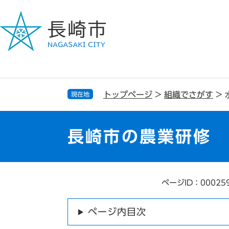
ペ
メ
ー
ニ
ジ
ュ
の
ー
先
を
頭
飛
で
ば
す
し
トップページ
>
組織でさがす
>
現在地
。
て
本
文
長崎市の農業研修
へ
ページID：00025
本
文
ページ内目次