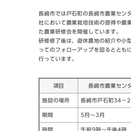
長崎市では戸石町の長崎市農業セン
社において農業栽培技術の習得や農
た農業研修会を開催しています。
研修修了後は、遊休農地の紹介や小
ってのフォローアップを図るととも
行っています。
項目
長崎市農業セン
施設の場所
長崎市戸石町34－2
期間
5月～3月
時間
午前9時～午後4時