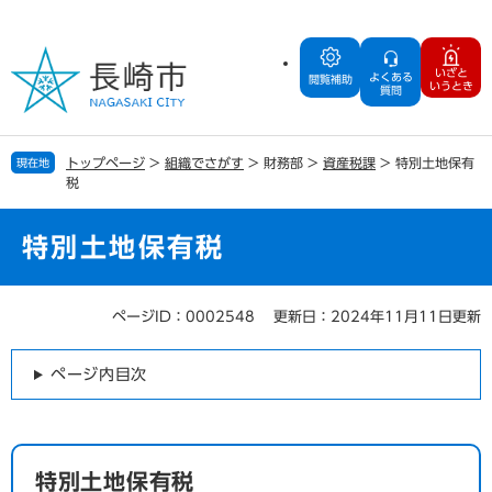
ペ
メ
ー
ニ
ジ
ュ
いざと
よくある
の
ー
閲覧補助
いうとき
質問
先
を
頭
飛
で
ば
トップページ
>
組織でさがす
>
財務部
>
資産税課
>
特別土地保有
現在地
す
し
税
。
て
本
文
特別土地保有税
へ
ページID：0002548
更新日：2024年11月11日更新
本
文
ページ内目次
特別土地保有税