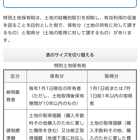
特別土地保有税は、土地の投機的取引を抑制し、有効利用の促進
を図ることを目的とした税で、保有分（土地の所有に対して課す
るもの）と取得分（土地の取得に対して課するもの）がありま
す。
表のサイズを切り替える
特別土地保有税
区分
保有分
取得分
毎年1月1日現在の所有者
1月1日前または7月
納税義
（ただし、土地取得後保有
1日前1年以内の取得
務者
期間が10年以内のもの）
者
土地の取得価額（購入手数
料その他購入のために要し
土地の取得価額（購
課税標
た費用を含む）又は修正取
入手数料その他、購
準額
得価額（地価下落に対応し
入のために要した費