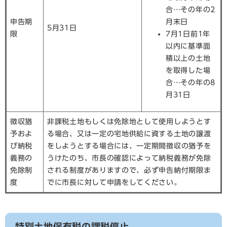
合…その年の2
申告期
月末日
5月31日
限
7月1日前1年
以内に基準面
積以上の土地
を取得した場
合…その年の8
月31日
徴収猶
非課税土地もしくは免除地として使用しようとす
予およ
る場合、又は一定の宅地供給に資する土地の譲渡
び納税
をしようとする場合には、一定期間徴収の猶予を
義務の
うけたのち、市長の確認によって納税義務が免除
免除制
される制度がありますので、必ず申告納付期限ま
度
でに市長に対して申請をしてください。
特別土地保有税の課税停止