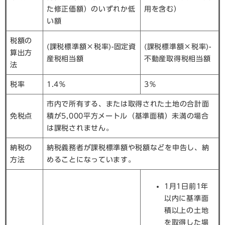
た修正価額）のいずれか低
用を含む）
い額
税額の
(課税標準額×税率)-固定資
(課税標準額×税率)-
算出方
産税相当額
不動産取得税相当額
法
税率
1.4％
3％
市内で所有する、または取得された土地の合計面
免税点
積が5,000平方メートル（基準面積）未満の場合
は課税されません。
納税の
納税義務者が課税標準額や税額などを申告し、納
方法
めることになっています。
1月1日前1年
以内に基準面
積以上の土地
を取得した場