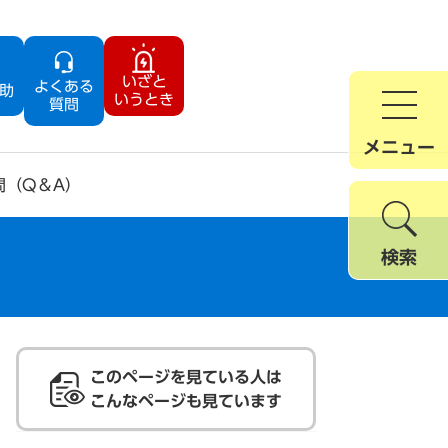
いざと
よくある
助
いうとき
質問
メニュー
問（Q＆A）
検索
このページを見ている人は
こんなページも見ています