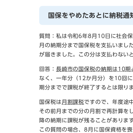
国保をやめたあとに納税通
質問：私は令和6年8月10日に社会
月の納期分まで国保税を支払いまし
が届きました。この分は支払わない
回答：
長崎市の国保税の納期は10期
なく、一年分（12か月分）を10回
期分までで課税が終了するとは限り
国保税は
月割課税
ですので、年度途
その前月までの分の月割で再計算を
降の納期に課税が残ることがありま
この質問の場合、8月に国保資格を喪