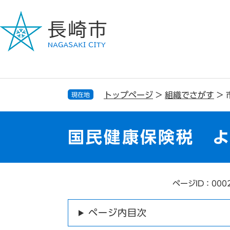
ペ
メ
ー
ニ
ジ
ュ
の
ー
先
を
頭
飛
で
ば
す
し
トップページ
>
組織でさがす
>
現在地
。
て
本
文
国民健康保険税 よ
へ
ページID：000
本
文
ページ内目次