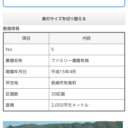
表のサイズを切り替える
農園情報
項目
内容
No
5
農園名称
ファミリー農園牧島
開園年月日
平成15年4月
所在地
長崎市牧島町
区画数
30区画
面積
2,050平方メートル