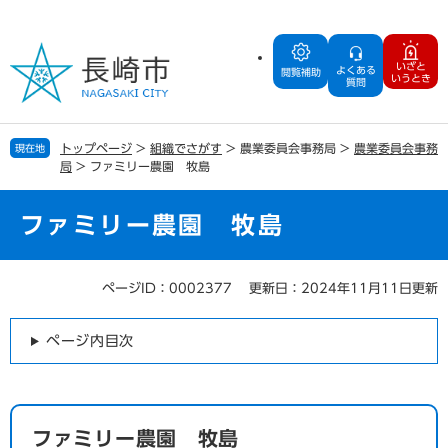
ペ
メ
ー
ニ
ジ
ュ
いざと
よくある
の
ー
閲覧補助
いうとき
質問
先
を
頭
飛
で
ば
トップページ
>
組織でさがす
>
農業委員会事務局
>
農業委員会事務
現在地
す
し
局
>
ファミリー農園 牧島
。
て
本
文
ファミリー農園 牧島
へ
ページID：0002377
更新日：2024年11月11日更新
本
文
ページ内目次
ファミリー農園 牧島