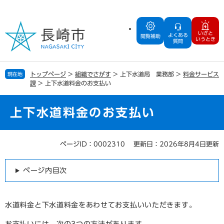
ペ
メ
ー
ニ
ジ
ュ
いざと
よくある
の
ー
閲覧補助
いうとき
質問
先
を
頭
飛
で
ば
トップページ
>
組織でさがす
>
上下水道局 業務部
>
料金サービス
現在地
す
し
課
>
上下水道料金のお支払い
。
て
本
文
上下水道料金のお支払い
へ
ページID：0002310
更新日：2026年8月4日更新
本
文
ページ内目次
水道料金と下水道料金をあわせてお支払いいただきます。