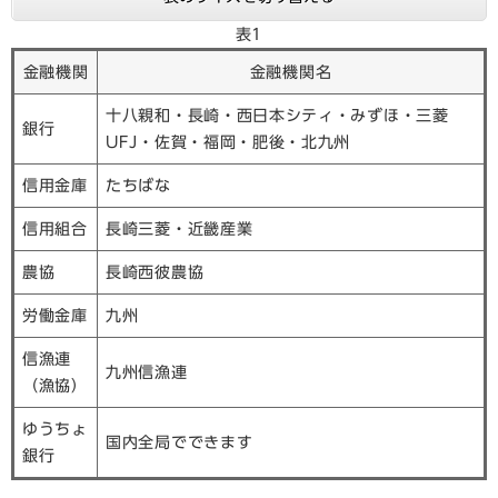
表1
金融機関
金融機関名
十八親和・長崎・西日本シティ・みずほ・三菱
銀行
UFJ・佐賀・福岡・肥後・北九州
信用金庫
たちばな
信用組合
長崎三菱・近畿産業
農協
長崎西彼農協
労働金庫
九州
信漁連
九州信漁連
（漁協）
ゆうちょ
国内全局でできます
銀行