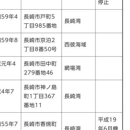
停止
59年4
長崎市戸町5
長崎湾
丁目985番地
59年8
長崎市京泊2
西彼海域
丁目8番50号
成元年4
長崎市田中町
網場湾
279番地46
長崎市神ノ島
4年7
町1丁目367
長崎湾
番地11
平成19
55年7
長崎市香焼町
長崎湾
年6月機