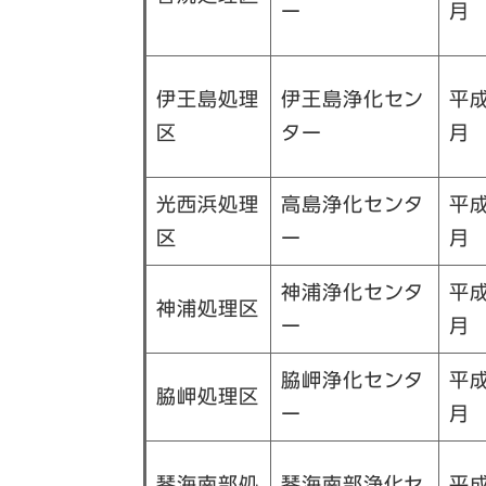
ー
月
伊王島処理
伊王島浄化セン
平成
区
ター
月
光西浜処理
高島浄化センタ
平成
区
ー
月
神浦浄化センタ
平成
神浦処理区
ー
月
脇岬浄化センタ
平成
脇岬処理区
ー
月
琴海南部処
琴海南部浄化セ
平成