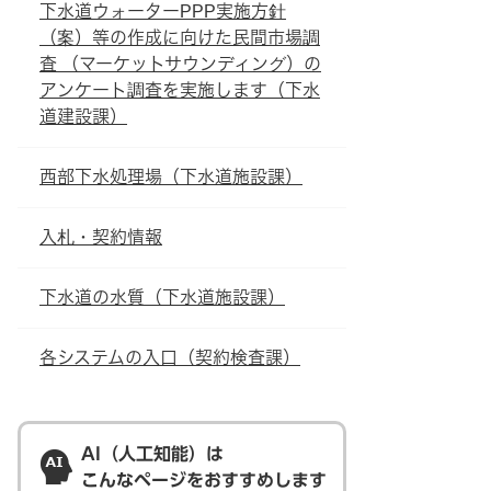
下水道ウォーターPPP実施方針
（案）等の作成に向けた民間市場調
査 （マーケットサウンディング）の
アンケート調査を実施します（下水
道建設課）
西部下水処理場（下水道施設課）
入札・契約情報
下水道の水質（下水道施設課）
各システムの入口（契約検査課）
AI（人工知能）は
こんなページをおすすめします