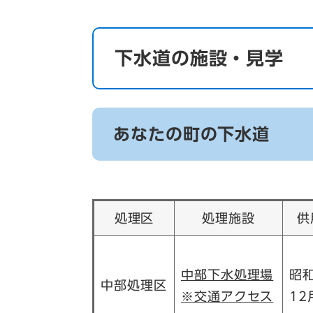
下水道の施設・見学
あなたの町の下水道
処理区
処理施設
供
中部下水処理場
昭和
中部処理区
※交通アクセス
12