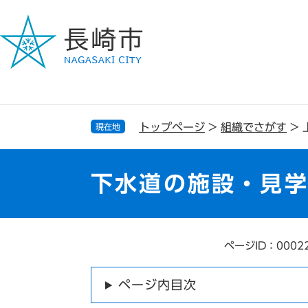
ペ
メ
ー
ニ
ジ
ュ
の
ー
先
を
頭
飛
で
ば
す
し
トップページ
>
組織でさがす
>
現在地
。
て
本
文
下水道の施設・見
へ
ページID：0002
本
文
ページ内目次