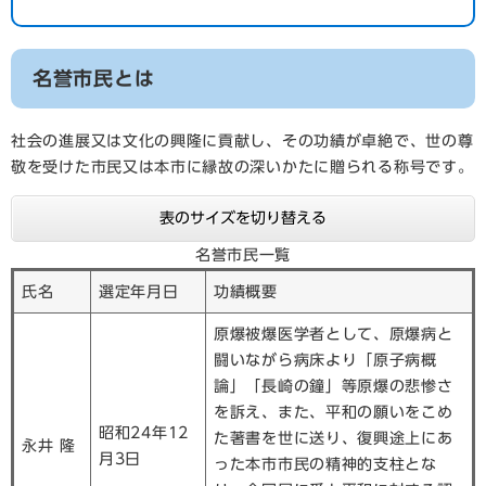
名誉市民とは
社会の進展又は文化の興隆に貢献し、その功績が卓絶で、世の尊
敬を受けた市民又は本市に縁故の深いかたに贈られる称号です。
表のサイズを切り替える
名誉市民一覧
氏名
選定年月日
功績概要
原爆被爆医学者として、原爆病と
闘いながら病床より「原子病概
論」「長崎の鐘」等原爆の悲惨さ
を訴え、また、平和の願いをこめ
昭和24年12
た著書を世に送り、復興途上にあ
永井 隆
月3日
った本市市民の精神的支柱とな