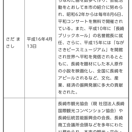
ちなんだ曲を数多く作り、芸能活
動をとおして本市の紹介に努めら
れ、昭和62年からは毎年8月6日、
平和コンサートを無料で開催され
ている。また、平成10年に「長崎
ブリックホール」の名誉館長に就
さだ ま
平成16年4月
任、さらに、平成15年には「なが
さし
13日
さきピースミュージアム」を開館
され世界へ平和を発信されるとと
もに、長崎を題材にした本人原作
の小説を映画化し、全国に長崎を
アピールされるなど、文化、産
業、経済の振興発展に多大の貢献
をされた。
長崎市観光協会（現 社団法人長崎
国際観光コンベンション協会）や
長崎伝統芸能振興会の会長、長崎
商工会議所会頭などを多年にわた