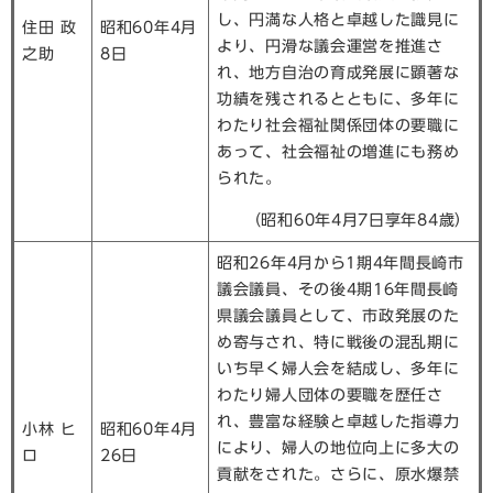
し、円満な人格と卓越した識見に
住田 政
昭和60年4月
より、円滑な議会運営を推進さ
之助
8日
れ、地方自治の育成発展に顕著な
功績を残されるとともに、多年に
わたり社会福祉関係団体の要職に
あって、社会福祉の増進にも務め
られた。
（昭和60年4月7日享年84歳）
昭和26年4月から1期4年間長崎市
議会議員、その後4期16年間長崎
県議会議員として、市政発展のた
め寄与され、特に戦後の混乱期に
いち早く婦人会を結成し、多年に
わたり婦人団体の要職を歴任さ
れ、豊富な経験と卓越した指導力
小林 ヒ
昭和60年4月
により、婦人の地位向上に多大の
ロ
26日
貢献をされた。さらに、原水爆禁