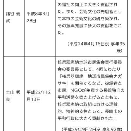
の福祉の向上に大きく貢献され
た。また、芸術文化の先駆者とし
諸谷 義
平成8年3月
て本市の芸術文化の礎を築かれ、
武
28日
その振興発展に多大の貢献をされ
た。
（平成14年4月16日没 享年95
歳）
核兵器廃絶地球市民集会実行委員
会の委員長として、4回にわたり
「核兵器廃絶－地球市民集会ナガ
サキ」を開催するなど、被爆者と
市民、NGOが主導する長崎独自の
土山 秀
平成22年12
平和活動を築き上げるとともに、
夫
月13日
核兵器廃絶の取組における理論
的、精神的支柱として、長崎市の
平和行政に大きく貢献された。
（平成29年9月2日没 享年92歳）