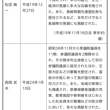
り務められ、本市の観光・文化・
松田 皜
平成19年12
経済の発展に多大な功績を残され
一
月27日
た。また、長崎県観光連盟会長も
歴任されるなど、本市だけでなく
長崎県の発展にも貢献された。
（平成19年11月18日没 享年85
歳）
昭和38年11月から衆議院議員を
11期、参議院議員を2期務めら
れ、その間本市出身者として初の
参議院議長に就任されたほか、文
部大臣などの要職を歴任され、国
政の中枢にあって我が国の発展に
西岡 武
平成24年1月
尽力された。また、地域の実情に
夫
10日
も精通され、原爆被爆者援護の充
実、教育施設や新幹線をはじめと
した社会資本の整備などの各分野
において、多大な貢献をされた。