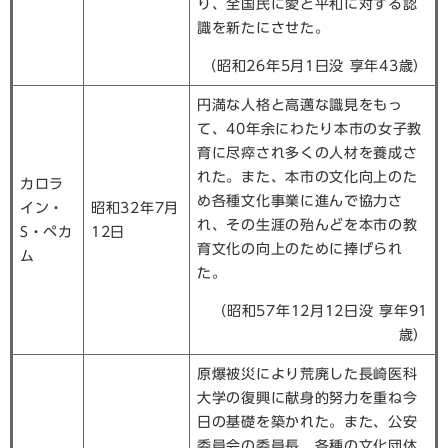
り、全国民に愛と平和に対する認
識を新たにさせた。
（昭和26年5月1日没 享年43歳）
円満な人格と高邁な識見をもっ
て、40年余にわたり本市の女子教
育に尽瘁され多くの人材を養成さ
れた。また、本市の文化向上のた
カロラ
め各種文化事業に進んで協力さ
イン・
昭和32年7月
れ、その生涯の殆んどを本市の教
S・ペカ
12日
育文化の向上のために捧げられ
ム
た。
（昭和57年12月12日没 享年91
歳）
原爆被災により荒廃した長崎医科
大学の復興に献身的努力を重ね今
日の基礎を築かれた。また、公安
委員会の委員長、各種の文化団体