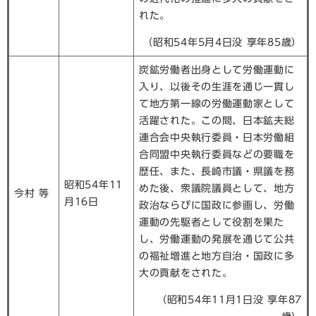
れた。
（昭和54年5月4日没 享年85歳）
炭鉱労働者出身として労働運動に
入り、以後その生涯を通じ一貫し
て地方第一線の労働運動家として
活躍された。この間、日本鉱夫総
連合会中央執行委員・日本労働組
合同盟中央執行委員などの要職を
歴任、また、長崎市議・県議を務
昭和54年11
めた後、衆議院議員として、地方
今村 等
月16日
政治ならびに国政に参画し、労働
運動の先駆者として役割を果た
し、労働運動の発展を通じて公共
の福祉増進と地方自治・国政に多
大の貢献をされた。
（昭和54年11月1日没 享年87