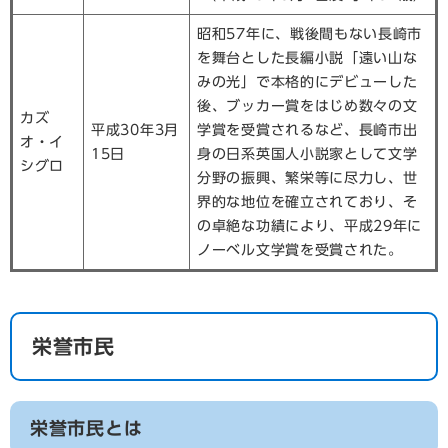
昭和57年に、戦後間もない長崎市
を舞台とした長編小説「遠い山な
みの光」で本格的にデビューした
後、ブッカー賞をはじめ数々の文
カズ
平成30年3月
学賞を受賞されるなど、長崎市出
オ・イ
15日
身の日系英国人小説家として文学
シグロ
分野の振興、繁栄等に尽力し、世
界的な地位を確立されており、そ
の卓絶な功績により、平成29年に
ノーベル文学賞を受賞された。
栄誉市民
栄誉市民とは