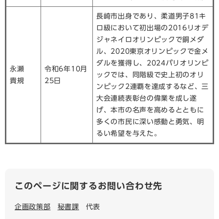
長崎市出身であり、柔道男子81キ
ロ級において初出場の2016リオデ
ジャネイロオリンピックで銅メダ
ル、2020東京オリンピックで金メ
ダルを獲得し、2024パリオリンピ
永瀬
令和6年10月
ックでは、同階級で史上初のオリ
貴規
25日
ンピック2連覇を達成するなど、三
大会連続表彰台の偉業を成し遂
げ、本市の名声を高めるとともに
多くの市民に深い感動と勇気、明
るい希望を与えた。
このページに関するお問い合わせ先
企画政策部
秘書課
代表