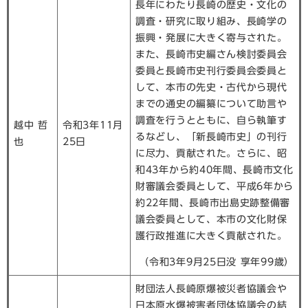
長年にわたり長崎の歴史・文化の
調査・研究に取り組み、長崎学の
振興・発展に大きく寄与された。
また、長崎市史編さん検討委員会
委員と長崎市史刊行委員会委員と
して、本市の先史・古代から現代
までの通史の編纂について助言や
調査を行うとともに、自ら執筆す
越中 哲
令和3年11月
るなどし、「新長崎市史」の刊行
也
25日
に尽力、貢献された。さらに、昭
和43年から約40年間、長崎市文化
財審議会委員として、平成6年から
約22年間、長崎市出島史跡整備審
議会委員として、本市の文化財保
護行政推進に大きく貢献された。
（令和3年9月25日没 享年99歳）
財団法人長崎原爆被災者協議会や
日本原水爆被害者団体協議会の結