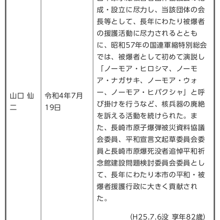
成・設立に尽力し、当該団体の会
長等として、長年にわたり被爆者
の援護活動に尽力されるととも
に、昭和57年の国連軍縮特別総会
では、被爆者として初めて演説し
「ノーモア・ヒロシマ、ノーモ
ア・ナガサキ、ノーモア・ウォ
ー、ノーモア・ヒバクシャ」と呼
山口 仙
令和4年7月
び掛けを行うなど、核兵器の廃絶
二
19日
を訴える活動を続けられた。ま
た、長崎市原子爆弾被災資料協議
会委員、平和宣言文起草委員会委
員と長崎市原爆死没者追悼平和祈
念館建設問題検討委員会委員とし
て、長年にわたり本市の平和・被
爆者援護行政に大きく貢献され
た。
（H25.7.6没 享年82歳）