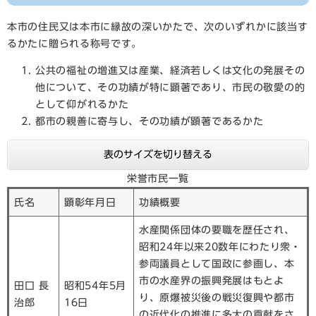
本市の住民又は本市に縁故の深いかたで、次のいずれかに該当す
るかたに贈られる称号です。
公共の福祉の増進又は産業、経済若しくは文化の発展その
他について、その功績が特に顕著であり、市民の敬愛の的
として仰がれるかた
都市の親善に寄与し、その功績が顕著であるかた
表のサイズを切り替える
栄誉市民一覧
氏名
顕彰年月日
功績概要
水産関係団体の要職を歴任され、
昭和24年以来20数年にわたり衆・
参両議員として国政に参画し、本
市の水産界の振興発展はもとよ
田口 長
昭和54年5月
り、原爆被災後の戦災復興や都市
治郎
16日
の近代化の推進に多大の貢献をさ