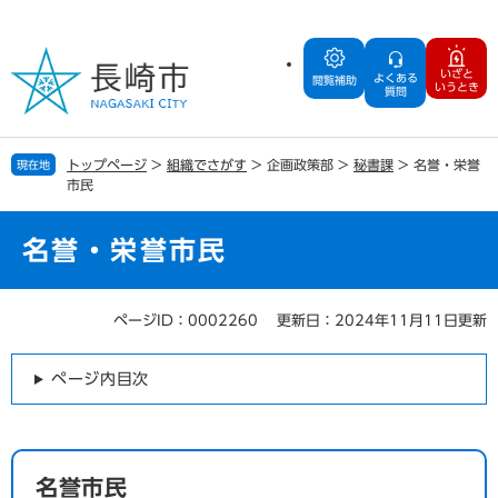
ペ
メ
ー
ニ
ジ
ュ
いざと
よくある
の
ー
閲覧補助
いうとき
質問
先
を
頭
飛
で
ば
トップページ
>
組織でさがす
>
企画政策部
>
秘書課
>
名誉・栄誉
現在地
す
し
市民
。
て
本
文
名誉・栄誉市民
へ
ページID：0002260
更新日：2024年11月11日更新
本
文
ページ内目次
名誉市民