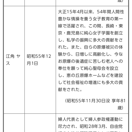
歳）
大正15年4月以来、54年間人間性
豊かな情操を養う女子教育の第一
線で活躍され、この間、長崎・東
京・鹿児島に純心女子学園を創立
し、私学の振興に多大の貢献をさ
れた。また、自らの原爆被災の体
験から、日増しに高齢化し、今な
江角 ヤ
昭和55年12
お原爆の後遺症に苦しむ老人への
ス
月1日
奉仕を願って純心聖母会を設立
し、恵の丘原爆ホームなどを建設
して社会福祉の増進にも多大の貢
献をされた。
（昭和55年11月30日没 享年81
歳）
婦人代表として婦人参政権運動に
尽力され、昭和28年3月、自由党