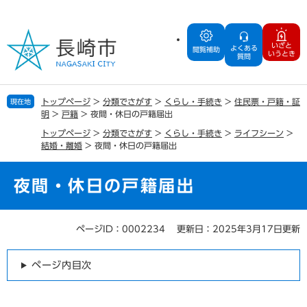
ペ
メ
ー
ニ
ジ
ュ
いざと
よくある
の
ー
閲覧補助
いうとき
質問
先
を
頭
飛
で
ば
トップページ
>
分類でさがす
>
くらし・手続き
>
住民票・戸籍・証
現在地
す
し
明
>
戸籍
>
夜間・休日の戸籍届出
。
て
トップページ
>
分類でさがす
>
くらし・手続き
>
ライフシーン
>
本
結婚・離婚
>
夜間・休日の戸籍届出
文
へ
夜間・休日の戸籍届出
ページID：0002234
更新日：2025年3月17日更新
本
文
ページ内目次