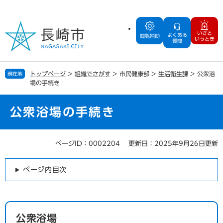
ペ
メ
ー
ニ
ジ
ュ
いざと
よくある
の
ー
閲覧補助
いうとき
質問
先
を
頭
飛
で
ば
トップページ
>
組織でさがす
>
市民健康部
>
生活衛生課
>
公衆浴
現在地
す
し
場の手続き
。
て
本
文
公衆浴場の手続き
へ
ページID：0002204
更新日：2025年9月26日更新
本
文
ページ内目次
公衆浴場