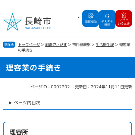
ペ
メ
ー
ニ
ジ
ュ
いざと
よくある
の
ー
閲覧補助
いうとき
質問
先
を
頭
飛
で
ば
トップページ
>
組織でさがす
>
市民健康部
>
生活衛生課
>
理容業
現在地
す
し
の手続き
。
て
本
文
理容業の手続き
へ
ページID：0002202
更新日：2024年11月11日更新
本
文
ページ内目次
理容所