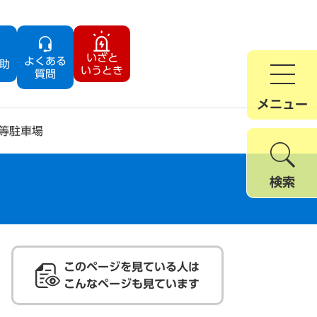
いざと
よくある
助
いうとき
質問
メニュー
等駐車場
検索
このページを見ている人は
こんなページも見ています