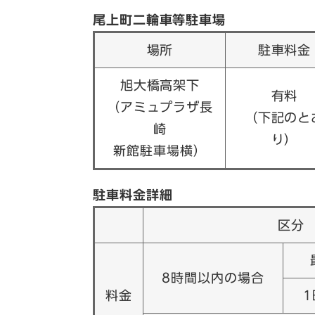
尾上町二輪車等駐車場
場所
駐車料金
旭大橋高架下
有料
（アミュプラザ長
（下記のと
崎
り）
新館駐車場横）
駐車料金詳細
区分
8時間以内の場合
料金