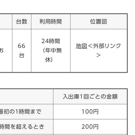
台数
利用時間
位置図
24時間
66
地図
＜外部リンク
お
（年中無
台
＞
休）
入出庫1回ごとの金額
最初の1時間まで
100円
1時間を超えるとき
200円