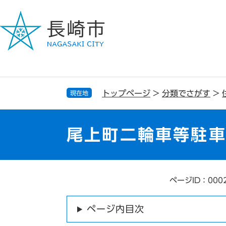
ペ
メ
ー
ニ
ジ
ュ
の
ー
先
を
頭
飛
で
ば
す
し
トップページ
>
分類でさがす
>
現在地
。
て
本
文
尾上町二輪車等駐
へ
ページID：000
本
文
ページ内目次