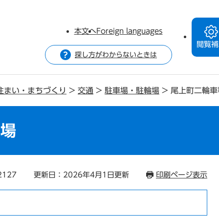
本文へ
Foreign languages
閲覧補
探し方がわからないときは
住まい・まちづくり
>
交通
>
駐車場・駐輪場
>
尾上町二輪車
車場
2127
更新日：2026年4月1日更新
印刷ページ表示