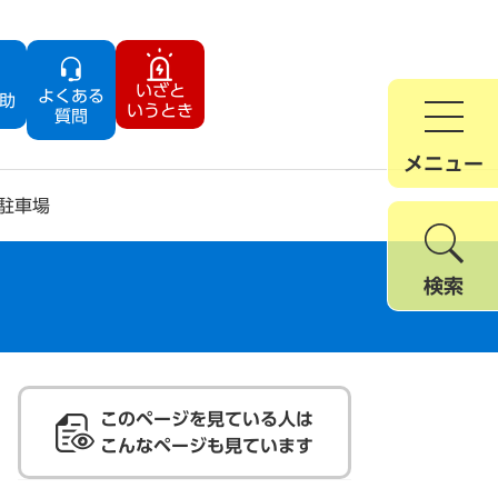
いざと
よくある
助
いうとき
質問
メニュー
駐車場
検索
このページを見ている人は
こんなページも見ています