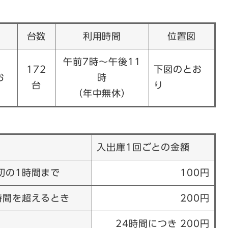
台数
利用時間
位置図
午前7時～午後11
172
下図のとお
お
時
台
り
（年中無休）
入出庫1回ごとの金額
初の1時間まで
100円
時間を超えるとき
200円
24時間につき 200円