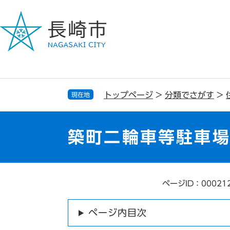
ペ
メ
ー
ニ
ジ
ュ
の
ー
先
を
頭
飛
で
ば
す
し
トップページ
>
分類でさがす
>
現在地
。
て
本
文
築町二輪車等駐車
へ
ページID：00021
本
文
ページ内目次