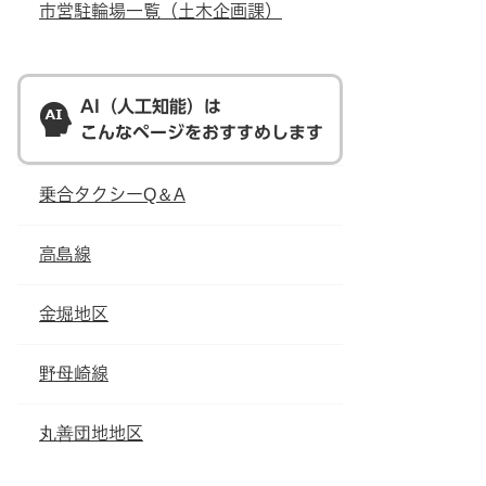
市営駐輪場一覧（土木企画課）
AI（人工知能）は
こんなページをおすすめします
乗合タクシーQ＆A
高島線
金堀地区
野母崎線
丸善団地地区