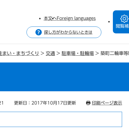
本文へ
Foreign languages
閲覧補
探し方がわからないときは
住まい・まちづくり
>
交通
>
駐車場・駐輪場
>
築町二輪車等
場
21
更新日：2017年10月17日更新
印刷ページ表示