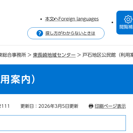
本文へ
Foreign languages
閲覧補
探し方がわからないときは
東総合事務所
>
東長崎地域センター
>
戸石地区公民館（利用
利用案内）
2111
更新日：2026年3月5日更新
印刷ページ表示