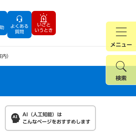
いざと
よくある
助
いうとき
質問
メニュー
案内）
検索
AI（人工知能）は
こんなページをおすすめします