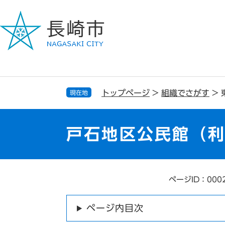
ペ
メ
ー
ニ
ジ
ュ
の
ー
先
を
頭
飛
で
ば
す
し
トップページ
>
組織でさがす
>
現在地
。
て
本
文
戸石地区公民館（
へ
ページID：000
本
文
ページ内目次