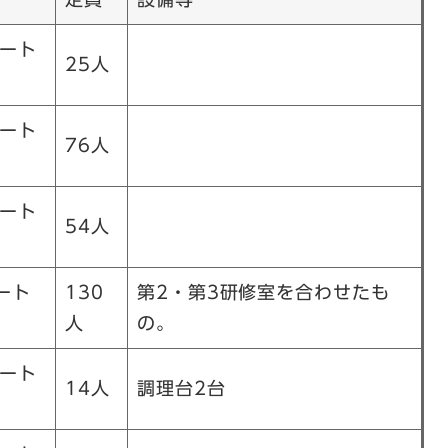
メート
25人
メート
76人
メート
54人
ート
130
第2・第3研修室を合わせたも
人
の。
メート
14人
調理台2台