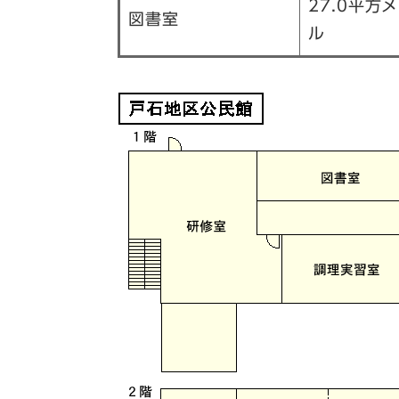
27.0平方
図書室
ル