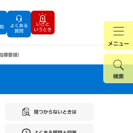
いざと
よくある
助
いうとき
質問
メニュー
指揮要領）
検索
見つからないときは
よくある質問と回答