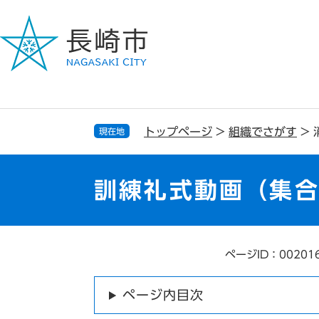
ペ
メ
ー
ニ
ジ
ュ
の
ー
先
を
頭
飛
で
ば
す
し
トップページ
>
組織でさがす
>
現在地
。
て
本
文
訓練礼式動画（集
へ
ページID：00201
本
文
ページ内目次