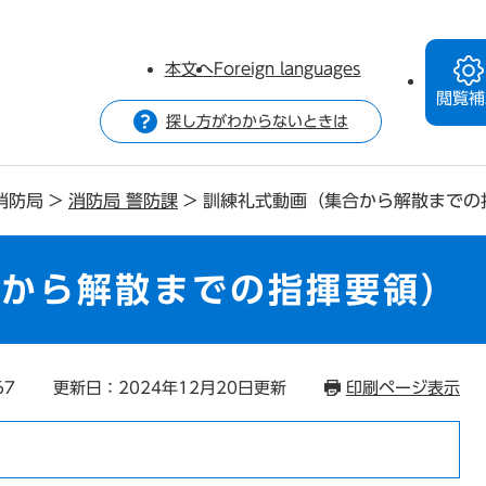
本文へ
Foreign languages
閲覧補
探し方がわからないときは
消防局
>
消防局 警防課
>
訓練礼式動画（集合から解散までの
合から解散までの指揮要領）
67
更新日：2024年12月20日更新
印刷ページ表示