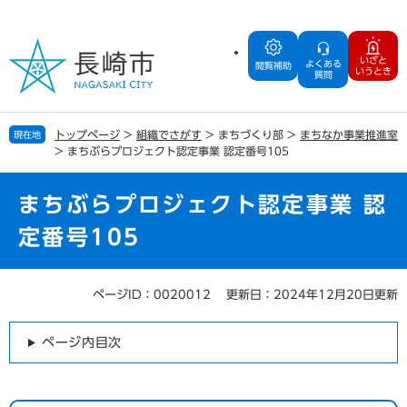
ペ
メ
ー
ニ
ジ
ュ
いざと
よくある
の
ー
閲覧補助
いうとき
質問
先
を
頭
飛
で
ば
トップページ
>
組織でさがす
>
まちづくり部
>
まちなか事業推進室
現在地
す
し
>
まちぶらプロジェクト認定事業 認定番号105
。
て
本
文
まちぶらプロジェクト認定事業 認
へ
定番号105
ページID：0020012
更新日：2024年12月20日更新
本
文
ページ内目次