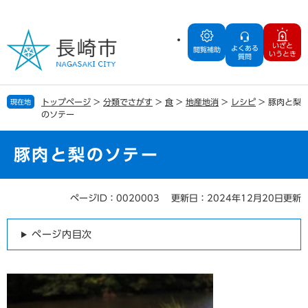
ペ
メ
ー
ニ
ジ
ュ
いざと
よくある
の
ー
閲覧補助
いうとき
質問
先
を
頭
飛
で
ば
トップページ
>
分類でさがす
>
食
>
地産地消
>
レシピ
>
豚肉と梨
現在地
す
し
のソテー
。
て
本
文
豚肉と梨のソテー
へ
ページID：0020003
更新日：2024年12月20日更新
本
文
ページ内目次