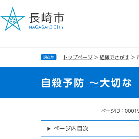
ペ
メ
ー
ニ
ジ
ュ
の
ー
先
を
頭
飛
で
ば
す
し
トップページ
>
組織でさがす
>
現在地
。
て
本
文
自殺予防 ～大切な
へ
ページID：0001
本
文
ページ内目次