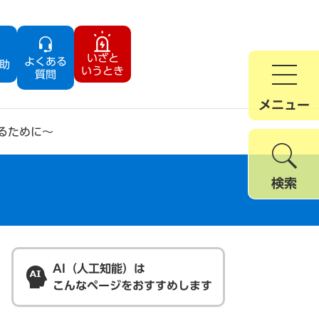
いざと
よくある
助
いうとき
質問
メニュー
るために～
検索
AI（人工知能）は
こんなページをおすすめします