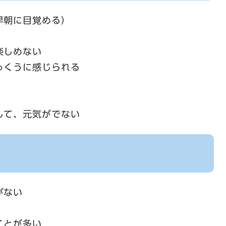
早朝に目覚める）
楽しめない
っくうに感じられる
して、元気がでない
がない
ことが多い