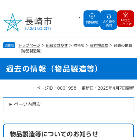
ペ
メ
ー
ニ
ジ
ュ
いざと
よくある
の
ー
閲覧補助
いうとき
質問
先
を
頭
飛
で
ば
トップページ
>
組織でさがす
>
財務部
>
契約検査課
>
過去の情報
現在地
す
し
（物品製造等）
。
て
本
文
過去の情報（物品製造等）
へ
ページID：0001958
更新日：2025年4月7日更新
本
文
ページ内目次
物品製造等についてのお知らせ