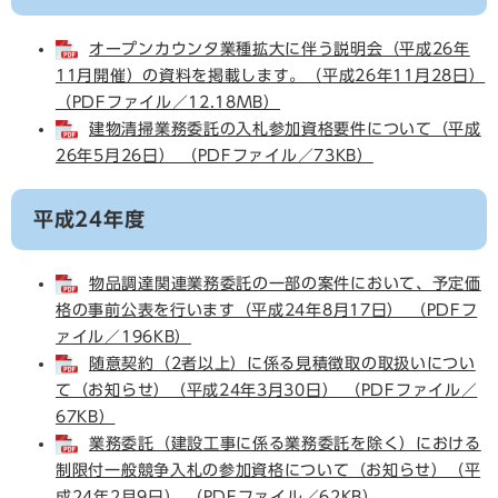
オープンカウンタ業種拡大に伴う説明会（平成26年
11月開催）の資料を掲載します。（平成26年11月28日）
（PDFファイル／12.18MB）
建物清掃業務委託の入札参加資格要件について（平成
26年5月26日） （PDFファイル／73KB）
平成24年度
物品調達関連業務委託の一部の案件において、予定価
格の事前公表を行います（平成24年8月17日） （PDFフ
ァイル／196KB）
随意契約（2者以上）に係る見積徴取の取扱いについ
て（お知らせ）（平成24年3月30日） （PDFファイル／
67KB）
業務委託（建設工事に係る業務委託を除く）における
制限付一般競争入札の参加資格について（お知らせ）（平
成24年2月9日） （PDFファイル／62KB）