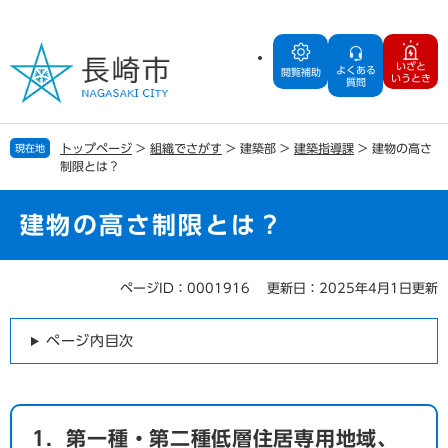
ペ
メ
ー
ニ
ジ
ュ
いざと
よくある
の
ー
閲覧補助
いうとき
質問
先
を
頭
飛
で
ば
トップページ
>
組織でさがす
>
建築部
>
建築指導課
>
建物の高さ
現在地
す
し
制限とは？
。
て
本
文
建物の高さ制限とは？
へ
ページID：0001916
更新日：2025年4月1日更新
本
文
ページ内目次
1．第一種・第二種低層住居専用地域、