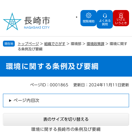
ペ
メ
ー
ニ
ジ
ュ
いざと
よくある
の
ー
閲覧補助
いうとき
質問
先
を
頭
飛
で
ば
トップページ
>
組織でさがす
>
環境部
>
環境政策課
>
環境に関す
現在地
す
し
る条例及び要綱
。
て
本
文
環境に関する条例及び要綱
へ
ページID：0001865
更新日：2024年11月11日更新
本
文
ページ内目次
表のサイズを切り替える
環境に関する長崎市の条例及び要綱