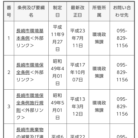
番
条例及び要綱
制定
最新改
所管所
お問い合
号
名
日
正日
属
わせ先
平成
長崎市環境基
平成23
095-
11年9
環境政
1
本条例
＜外部
年7月
829-
月27
策課
リンク＞
11日
1156
日
昭和
長崎市環境保
平成17
095-
49年4
環境政
2
全条例
＜外部
年10月
829-
月01
策課
リンク＞
07日
1156
日
長崎市環境保
昭和
平成13
095-
全条例施行規
49年5
環境政
3
年3月
829-
則
＜外部リン
月01
策課
12日
1156
ク＞
日
長崎市廃棄物
の減量及び適
平成6
平成22
095-