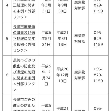
廃棄物
4
正処理に関す
年3月
年9月
829-
対策課
る条例
＜外部
31日
30日
1159
リンク＞
長崎市廃棄物
の減量及び適
平成6
平成21
095-
廃棄物
5
正処理に関す
年5月
年8月
829-
対策課
る規則
＜外部
31日
13日
1159
リンク＞
長崎市ごみの
散乱の防止及
平成5
平成20
095-
び喫煙の制限
年12
廃棄物
6
年12月
829-
に関する条例
月24
対策課
19日
1159
＜外部リンク
日
＞
長崎市ごみの
散乱の防止及
平成5
平成21
095-