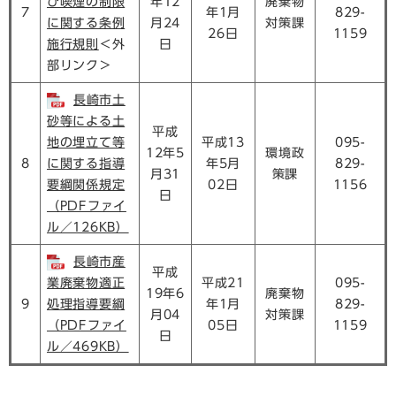
び喫煙の制限
年12
廃棄物
7
年1月
829-
に関する条例
月24
対策課
26日
1159
施行規則
＜外
日
部リンク＞
長崎市土
砂等による土
平成
地の埋立て等
平成13
095-
12年5
環境政
8
に関する指導
年5月
829-
月31
策課
要綱関係規定
02日
1156
日
（PDFファイ
ル／126KB）
長崎市産
平成
業廃棄物適正
平成21
095-
19年6
廃棄物
9
処理指導要綱
年1月
829-
月04
対策課
（PDFファイ
05日
1159
日
ル／469KB）