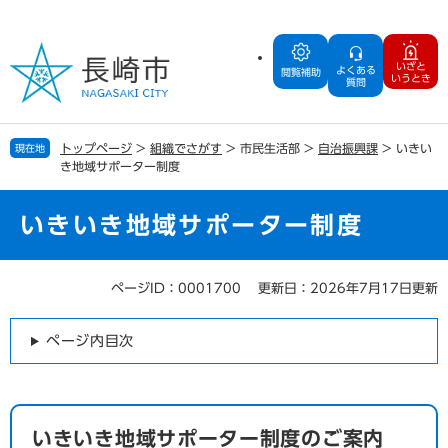
ペ
メ
ー
ニ
ジ
ュ
いざと
よくある
の
ー
閲覧補助
いうとき
質問
先
を
頭
飛
で
ば
トップページ
>
組織でさがす
>
市民生活部
>
自治振興課
>
いきい
現在地
す
し
き地域サポーター制度
。
て
本
文
いきいき地域サポーター制度
へ
ページID：0001700
更新日：2026年7月17日更新
本
文
ページ内目次
いきいき地域サポーター制度のご案内