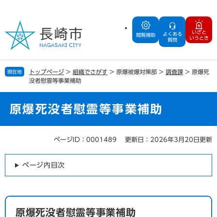
ペ
メ
ー
ニ
ジ
ュ
いざと
よくある
の
ー
閲覧補助
いうとき
質問
先
を
頭
飛
で
ば
トップページ
>
組織でさがす
>
原爆被爆対策部
>
調査課
>
原爆死
現在地
す
し
没者慰霊等事業補助
。
て
本
文
原爆死没者慰霊等事業補助
へ
ページID：0001489
更新日：2026年3月20日更新
本
文
ページ内目次
原爆死没者慰霊等事業補助