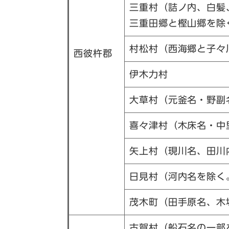
三重村（詰ノ内、白髪
三重田郷と樫山郷を除
村松村（西海郷と子々
西彼杵郡
伊木力村
大草村（元釜名・野副
喜々津村（木床名・中
矢上村（現川名、田川
日見村（河内名を除く
茂木町（田手原名、木
古賀村（船石名の一部