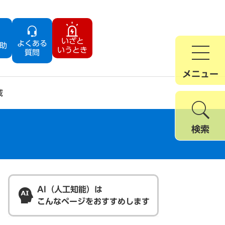
いざと
よくある
助
いうとき
質問
メニュー
域
検索
AI（人工知能）は
こんなページをおすすめします