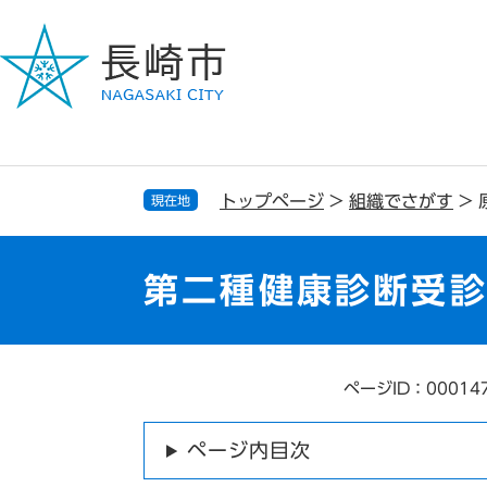
ペ
メ
ー
ニ
ジ
ュ
の
ー
先
を
頭
飛
で
ば
す
し
トップページ
>
組織でさがす
>
現在地
。
て
本
文
第二種健康診断受
へ
ページID：00014
本
文
ページ内目次