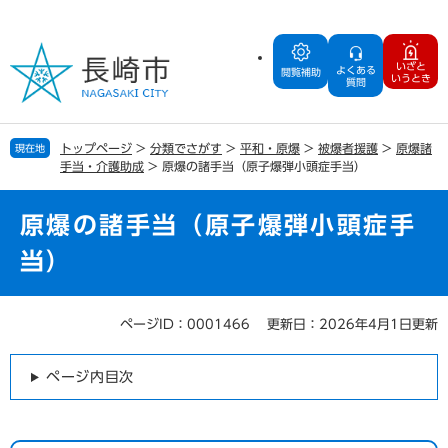
ペ
メ
ー
ニ
ジ
ュ
いざと
よくある
の
ー
閲覧補助
いうとき
質問
先
を
頭
飛
で
ば
トップページ
>
分類でさがす
>
平和・原爆
>
被爆者援護
>
原爆諸
現在地
す
し
手当・介護助成
>
原爆の諸手当（原子爆弾小頭症手当）
。
て
本
文
原爆の諸手当（原子爆弾小頭症手
へ
当）
ページID：0001466
更新日：2026年4月1日更新
本
文
ページ内目次