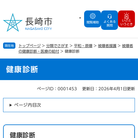
ペ
メ
ー
ニ
ジ
ュ
いざと
よくある
の
ー
閲覧補助
いうとき
質問
先
を
頭
飛
で
ば
トップページ
>
分類でさがす
>
平和・原爆
>
被爆者援護
>
被爆者
現在地
す
し
の健康診断・医療の給付
>
健康診断
。
て
本
文
健康診断
へ
ページID：0001453
更新日：2026年4月1日更新
本
文
ページ内目次
健康診断