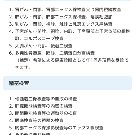
胃がん…問診、胃部エックス線検査又は胃内視鏡検査
肺がん…問診、肺部エックス線検査、喀痰細胞診
乳がん…問診、視診、触診と乳房エックス線検査
子宮がん…問診、視診、内診、子宮頚部と子宮体部の細胞
診、コルポスコープ検査
大腸がん…問診、便潜血検査
多発性骨髄腫…問診、血清蛋白分画検査
（補足）希望による健康診断として年1回各項目を受診で
きます。
精密検査
骨髄造血像検査等の血液の検査
肝臓機能検査等の内蔵の検査
関節機能検査等の運動器の検査
眼底検査等の視器の検査
胸部エックス線撮影検査等のエックス線検査
その他必要な検査