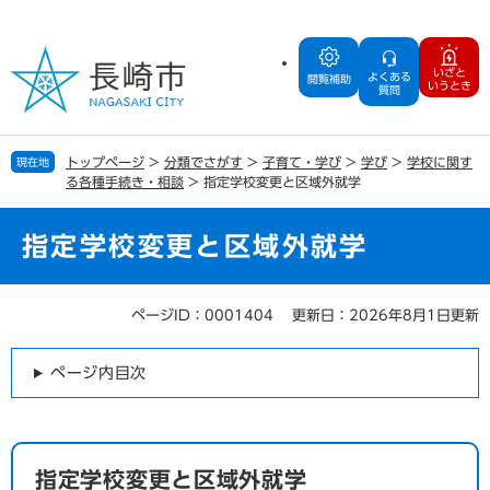
ペ
メ
ー
ニ
ジ
ュ
いざと
よくある
の
ー
閲覧補助
いうとき
質問
先
を
頭
飛
で
ば
トップページ
>
分類でさがす
>
子育て・学び
>
学び
>
学校に関す
現在地
す
し
る各種手続き・相談
>
指定学校変更と区域外就学
。
て
本
文
指定学校変更と区域外就学
へ
ページID：0001404
更新日：2026年8月1日更新
本
文
ページ内目次
指定学校変更と区域外就学