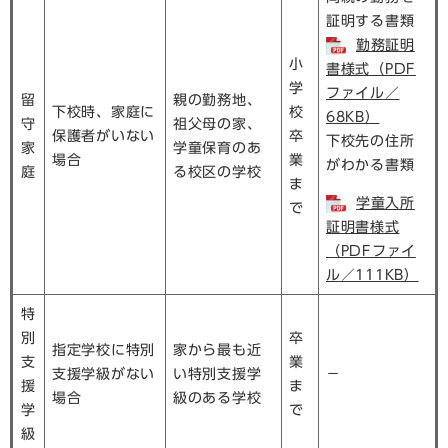
証明する書類
勤務証明
小
書様式（PDF
学
ファイル／
留
親の勤務地、
下校時、家庭に
校
68KB）
守
祖父母の家、
保護者がいない
卒
下校先の住所
家
学童保育のあ
場合
業
がわかる書類
庭
る校区の学校
ま
学童入所
で
証明書様式
（PDFファイ
ル／111KB）
特
別
卒
指定学校に特別
家から最も近
支
業
支援学級がない
い特別支援学
－
援
ま
場合
級のある学校
学
で
級