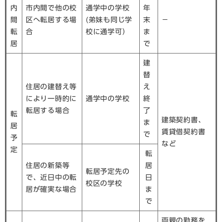
内
市内間で他の校
通学中の学校
年
間
区へ転居する場
(弟妹も同じ学
末
－
転
合
校に通学可）
ま
居
で
建
替
住居の建替え等
え
により一時的に
通学中の学校
終
転居する場合
了
転
建築契約書、
ま
居
賃貸借契約書
で
予
など
定
転
住居の新築等
居
転居予定先の
で、近日中の転
日
校区の学校
居が確実な場合
ま
で
両親の勤務を