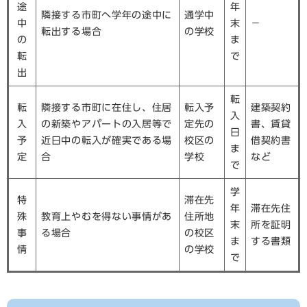
途
年
隣接する市町へ学年の途中に
通学中
中
末
－
転出する場合
の学校
の
ま
転
で
出
転
転
隣接する市町に在住し、住居
転入予
建築契約
入
入
の新築やアパートの入居等で
定先の
書、賃貸
日
予
近日中の転入が確実である場
校区の
借契約書
ま
定
合
学校
など
で
学
特
滞在先
年
滞在先住
殊
教育上やむを得ない事情があ
住所地
末
所を証明
事
る場合
の校区
ま
する書類
情
の学校
で