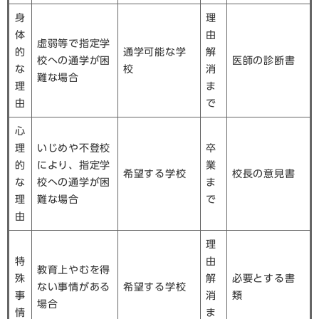
身
理
体
由
虚弱等で指定学
的
通学可能な学
解
校への通学が困
医師の診断書
な
校
消
難な場合
理
ま
由
で
心
理
いじめや不登校
卒
的
により、指定学
業
希望する学校
校長の意見書
な
校への通学が困
ま
理
難な場合
で
由
理
特
由
教育上やむを得
殊
解
必要とする書
ない事情がある
希望する学校
事
消
類
場合
情
ま