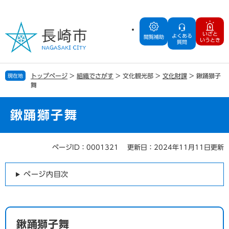
ペ
メ
ー
ニ
ジ
ュ
いざと
よくある
の
ー
閲覧補助
いうとき
質問
先
を
頭
飛
で
ば
トップページ
>
組織でさがす
>
文化観光部
>
文化財課
>
鍬踊獅子
現在地
す
し
舞
。
て
本
文
鍬踊獅子舞
へ
ページID：0001321
更新日：2024年11月11日更新
本
文
ページ内目次
鍬踊獅子舞