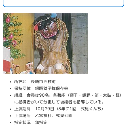
所在地 長崎市四杖町
保持団体 鍬踊獅子舞保存会
組織 会員は90名。各芸能（獅子・鍬踊・笛・太鼓・鉦）
に指導者がいて分担して後継者を指導している。
上演期間 10月29日（8年に1回 式見くんち）
上演場所 乙宮神社、式見公園
指定状況 無指定