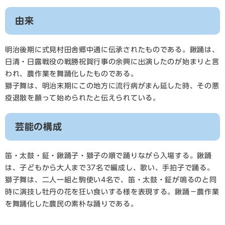
由来
明治後期に式見村田舎郷中通に伝承されたものである。鍬踊は、
日清・日露戦役の戦勝祝賀行事の余興に出演したのが始まりと言
われ、農作業を舞踊化したものである。
獅子舞は、明治末期にこの地方に流行病がまん延した時、その悪
疫退散を願って始められたと伝えられている。
芸能の構成
笛・太鼓・鉦・鍬踊子・獅子の順で踊りながら入場する。鍬踊
は、子どもから大人まで37名で編成し、歌い、手拍子で踊る。
獅子舞は、二人一組と駒使い4名で、笛・太鼓・鉦が鳴るのと同
時に演技し牡丹の花を狂い食いする様を表現する。鍬踊－農作業
を舞踊化した農民の素朴な踊りである。