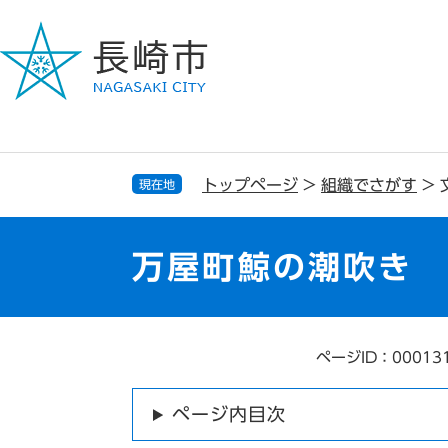
ペ
メ
ー
ニ
ジ
ュ
の
ー
先
を
頭
飛
で
ば
す
し
トップページ
>
組織でさがす
>
現在地
。
て
本
文
万屋町鯨の潮吹き
へ
ページID：00013
本
文
ページ内目次