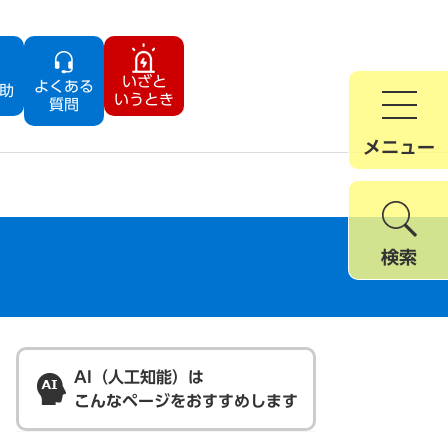
いざと
よくある
助
いうとき
質問
メニュー
検索
AI（人工知能）は
こんなページをおすすめします