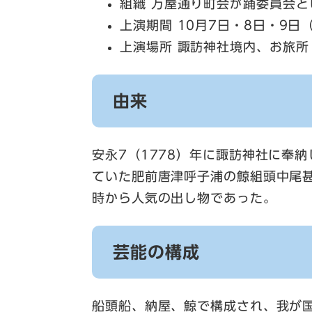
組織 万屋通り町会が踊委員会
上演期間 10月7日・8日・9日
上演場所 諏訪神社境内、お旅
由来
安永7（1778）年に諏訪神社に奉
ていた肥前唐津呼子浦の鯨組頭中尾
時から人気の出し物であった。
芸能の構成
船頭船、納屋、鯨で構成され、我が