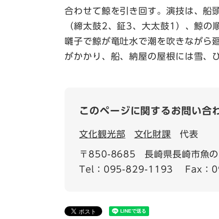
合わせて鯨を引き回す。演技は、船
（締太鼓2、鉦3、大太鼓1）、鯨の
囃子で鯨が竜吐水で潮を吹きながら
がかかり、船、納屋の屋根には雪、
このページに関するお問い合
文化観光部
文化財課
代表
〒850-8685
長崎県長崎市魚の町
Tel：095-829-1193
Fax：0