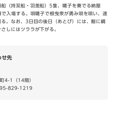
頭船（持双船・羽差船）5隻、囃子を奏でる納屋
順で入場する。唄囃子で根曳衆が勇み唄を唄い、速
廻る。なお、3日目の後日（あとび）には、鯨に綱
ひさしにはツララが下がる。
わせ先
4-1（14階）
95-829-1219