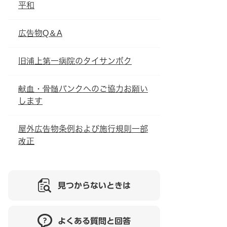
平和
広告物Q＆A
旧浦上第一病院のタイサンボク
献血・骨髄バンクへのご協力お願い
します
屋外広告物条例および施行規則一部
改正
見つからないときは
よくある質問と回答