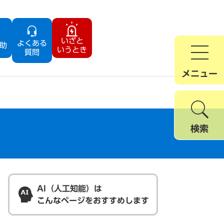
いざと
よくある
助
いうとき
質問
メニュー
検索
AI（人工知能）は
こんなページをおすすめします