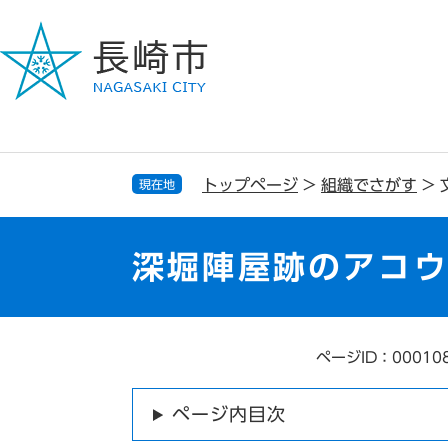
ペ
メ
ー
ニ
ジ
ュ
の
ー
先
を
頭
飛
で
ば
す
し
トップページ
>
組織でさがす
>
現在地
。
て
本
文
深堀陣屋跡のアコ
へ
ページID：00010
本
文
ページ内目次