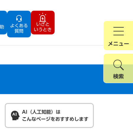
いざと
よくある
助
いうとき
質問
メニュー
検索
AI（人工知能）は
こんなページをおすすめします