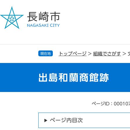
ペ
メ
ー
ニ
ジ
ュ
の
ー
先
を
頭
飛
で
ば
す
し
トップページ
>
組織でさがす
>
現在地
。
て
本
文
出島和蘭商館跡
へ
ページID：00010
本
文
ページ内目次