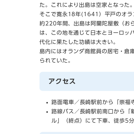
た。これにより出島は空家となった
そこで寛永18年(1641）平戸の
約220年間、出島は阿蘭陀屋敷（お
は、この地を通じて日本とヨーロッ
代化に果たした功績は大きい。
島内にはオランダ商館員の居宅・倉
られていた。
アクセス
路面電車／長崎駅前から「崇福
路線バス／長崎駅前南口から「
ル」（終点）にて下車、徒歩5