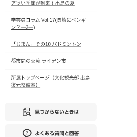
アツい季節が到来！出島の夏
学芸員コラム Vol.17(長崎にペンギ
ン？―2―)
「じまん」その10 バドミントン
都市間の交流 ライデン市
所属トップページ（文化観光部 出島
復元整備室）
見つからないときは
よくある質問と回答