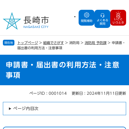
ペ
メ
ー
ニ
ジ
ュ
いざと
よくある
の
ー
閲覧補助
いうとき
質問
先
を
頭
飛
で
ば
トップページ
>
組織でさがす
>
消防局
>
消防局 予防課
>
申請書・
現在地
す
し
届出書の利用方法・注意事項
。
て
本
文
申請書・届出書の利用方法・注意
へ
事項
ページID：0001014
更新日：2024年11月11日更新
本
文
ページ内目次