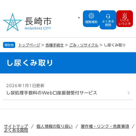
ペ
メ
ー
ニ
ジ
ュ
いざと
よくある
の
ー
閲覧補助
いうとき
質問
先
を
頭
飛
で
ば
トップページ
>
各種手続き
>
ごみ・リサイクル
>
し尿くみ取り
現在地
す
し
。
て
本
し尿くみ取り
文
へ
本
2026年1月1日更新
文
し尿処理手数料のWeb口座振替受付サービス
サイトマップ
個人情報の取り扱い
著作権・リンク・免責事項
よくある質問