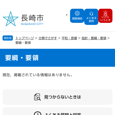
ペ
メ
ー
ニ
ジ
ュ
いざと
よくある
の
ー
閲覧補助
いうとき
質問
先
を
頭
飛
で
ば
トップページ
>
分類でさがす
>
平和・原爆
>
指針・要綱・要領
>
現在地
す
し
要綱・要領
。
て
本
文
要綱・要領
へ
本
現在、掲載されている情報はありません。
文
見つからないときは