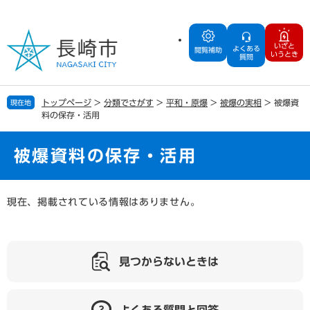
ペ
メ
ー
ニ
ジ
ュ
いざと
よくある
の
ー
閲覧補助
いうとき
質問
先
を
頭
飛
で
ば
トップページ
>
分類でさがす
>
平和・原爆
>
被爆の実相
>
被爆資
現在地
す
し
料の保存・活用
。
て
本
文
被爆資料の保存・活用
へ
本
現在、掲載されている情報はありません。
文
見つからないときは