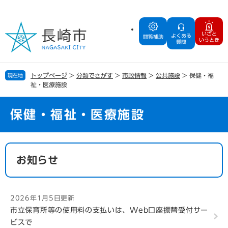
ペ
メ
ー
ニ
ジ
ュ
いざと
よくある
の
ー
閲覧補助
いうとき
質問
先
を
頭
飛
で
ば
トップページ
>
分類でさがす
>
市政情報
>
公共施設
>
保健・福
現在地
す
し
祉・医療施設
。
て
本
文
保健・福祉・医療施設
へ
本
文
お知らせ
2026年1月5日更新
市立保育所等の使用料の支払いは、Web口座振替受付サー
ビスで