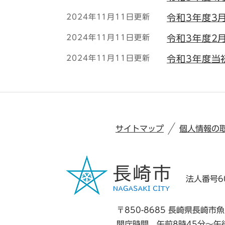
2024年11月11日更新
令和3年度3
2024年11月11日更新
令和3年度2
2024年11月11日更新
令和3年度当
サイトマップ
個人情報の
法人番号60
〒850-8685 長崎県長崎市魚
開庁時間 午前8時45分～午