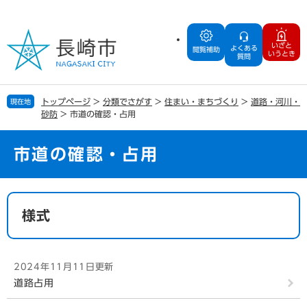
ペ
メ
ー
ニ
ジ
ュ
いざと
よくある
の
ー
閲覧補助
いうとき
質問
先
を
頭
飛
で
ば
トップページ
>
分類でさがす
>
住まい・まちづくり
>
道路・河川・
現在地
す
し
砂防
>
市道の確認・占用
。
て
本
文
市道の確認・占用
へ
本
文
様式
2024年11月11日更新
道路占用