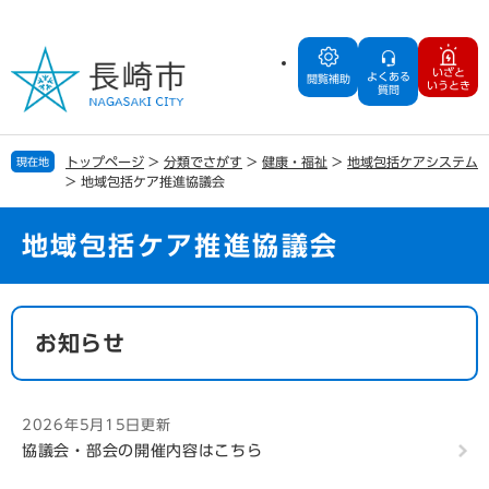
ペ
メ
ー
ニ
ジ
ュ
いざと
よくある
の
ー
閲覧補助
いうとき
質問
先
を
頭
飛
で
ば
トップページ
>
分類でさがす
>
健康・福祉
>
地域包括ケアシステム
現在地
す
し
>
地域包括ケア推進協議会
。
て
本
文
地域包括ケア推進協議会
へ
本
文
お知らせ
2026年5月15日更新
協議会・部会の開催内容はこちら