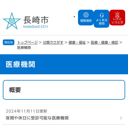
ペ
メ
ー
ニ
ジ
ュ
いざと
よくある
の
ー
閲覧補助
いうとき
質問
先
を
頭
飛
で
ば
トップページ
>
分類でさがす
>
健康・福祉
>
医療・健康・検診
>
現在地
す
し
医療機関
。
て
本
文
医療機関
へ
本
文
概要
2024年11月11日更新
夜間や休日に受診可能な医療機関