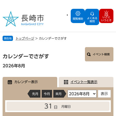
ペ
メ
ー
ニ
ジ
ュ
いざと
よくある
の
ー
閲覧補助
いうとき
質問
先
を
頭
飛
で
ば
トップページ
>
カレンダーでさがす
現在地
す
し
。
て
本
本
イベント検索
文
カレンダーでさがす
文
へ
2026年8月
カレンダー表示
イベント一覧表示
先月
今月
来月
31
月曜日
日