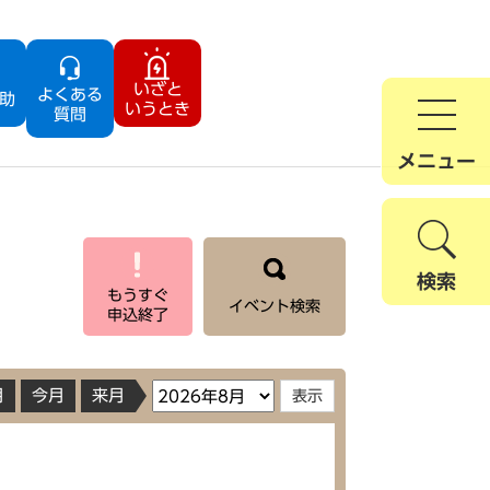
いざと
よくある
助
いうとき
質問
メニュー
検索
もうすぐ
イベント検索
申込終了
月
今月
来月