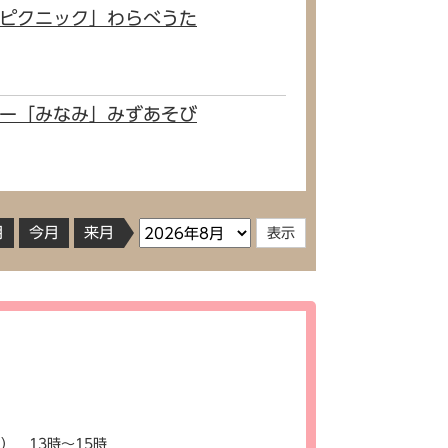
「ピクニック」わらべうた
ター「みなみ」みずあそび
月
今月
来月
） 13時～15時