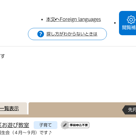
本文へ
Foreign languages
閲覧補
探し方がわからないときは
がす
一覧表示
先
区お遊び教室
子育て
誕生会（４月～９月）です♪