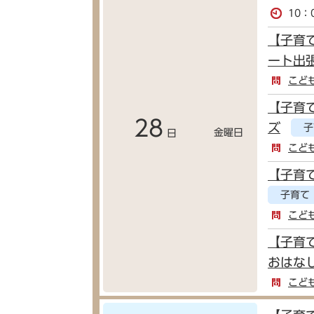
10：
【子育
ート出
こど
【子育
28
ズ
子
金曜日
日
こど
【子育
子育て
こど
【子育
おはな
こど