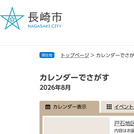
ペ
メ
ー
ニ
ジ
ュ
の
ー
先
を
頭
飛
で
ば
す
し
トップページ
>
カレンダーでさ
現在地
。
て
本
本
文
文
カレンダーでさがす
へ
2026年8月
カレンダー表示
イベント
戸石地
内容はお