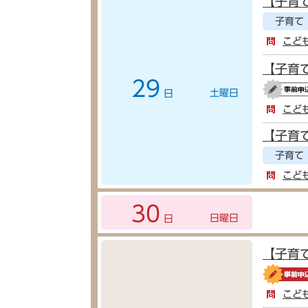
【子育
子育て
こど
【子育
29
土曜日
日
こど
【子育
子育て
こど
30
日曜日
日
【子育
こど